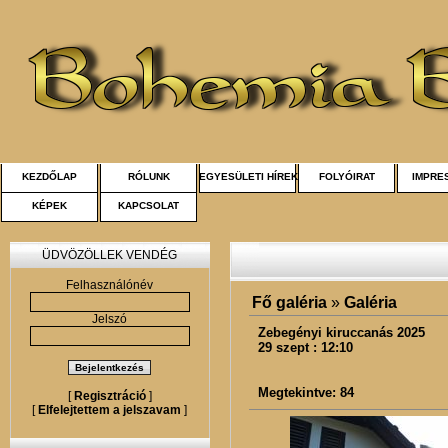
KEZDŐLAP
RÓLUNK
EGYESÜLETI HÍREK
FOLYÓIRAT
IMPRE
KÉPEK
KAPCSOLAT
ÜDVÖZÖLLEK VENDÉG
Felhasználónév
Fő galéria
»
Galéria
Jelszó
Zebegényi kiruccanás 2025
29 szept : 12:10
Megtekintve: 84
[
Regisztráció
]
[
Elfelejtettem a jelszavam
]