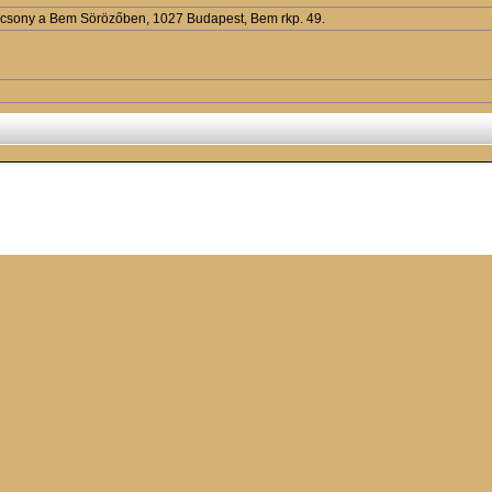
csony a Bem Sörözőben, 1027 Budapest, Bem rkp. 49.