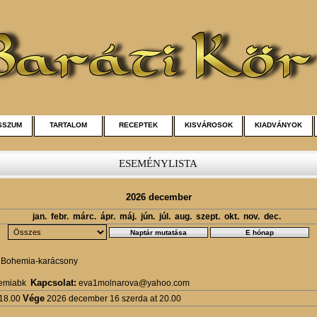
SSZUM
TARTALOM
RECEPTEK
KISVÁROSOK
KIADVÁNYOK
ESEMÉNYLISTA
2026 december
jan.
febr.
márc.
ápr.
máj.
jún.
júl.
aug.
szept.
okt.
nov.
dec.
- Bohemia-karácsony
Kapcsolat:
emiabk
eva1molnarova@yahoo.com
Vége
 18.00
2026 december 16 szerda at 20.00