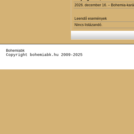
2026. december 16. – Bohemia-kará
Leendő események
Nincs listázandó.
Bohemiabk
Copyright bohemiabk.hu 2009-2025