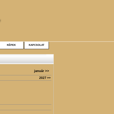
KÉPEK
KAPCSOLAT
január >>
2027 >>