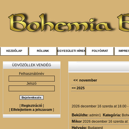
KEZDŐLAP
RÓLUNK
EGYESÜLETI HÍREK
FOLYÓIRAT
IMPRE
ÜDVÖZÖLLEK VENDÉG
Felhasználónév
<< november
Jelszó
<< 2025
[
Regisztráció
]
2026 december 16 szerda at 18.00 
[
Elfelejtettem a jelszavam
]
Beküldte:
Kategória:
admin1
Boh
Mikor
2026 december 16 szerda at
Helység:
Budapest