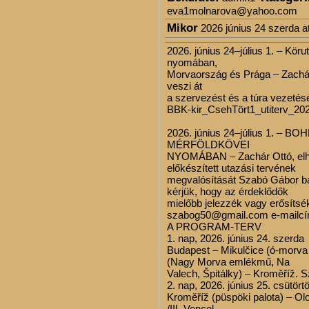
eva1molnarova@yahoo.com
Mikor
2026 június 24 szerda a
2026. június 24–július 1. – Kör
nyomában,
Morvaország és Prága – Zachár
veszi át
a szervezést és a túra vezetését
BBK-kir_CsehTört1_utiterv_20
2026. június 24–július 1. 
MÉRFÖLDKÖVEI
NYOMÁBAN – Zachár Ottó, elhun
előkészített utazási tervének
megvalósítását Szabó Gábor bar
kérjük, hogy az érdeklődők
mielőbb jelezzék vagy erősítsé
szabog50@gmail.com e-mailcí
A PROGRAM-TERV
1. nap, 2026. június 24. szerda
Budapest – Mikulčice (ó-morva s
(Nagy Morva emlékmű, Na
Valech, Špitálky) – Kroměříž. 
2. nap, 2026. június 25. csütört
Kroměříž (püspöki palota) – Ol
/III. Vencel