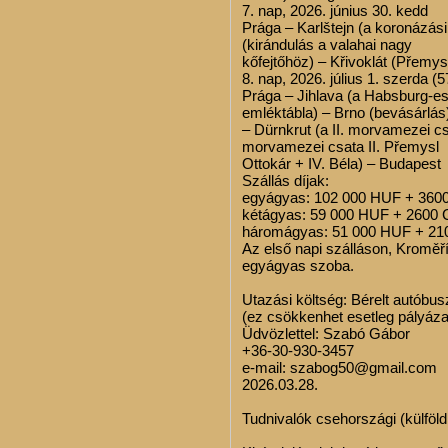
7. nap, 2026. június 30. kedd
Prága – Karlštejn (a koronázá
(kirándulás a valahai nagy
kőfejtőhöz) – Křivoklát (Přemys
8. nap, 2026. július 1. szerda 
Prága – Jihlava (a Habsburg-
emléktábla) – Brno (bevásárlás
– Dürnkrut (a II. morvamezei c
morvamezei csata II. Přemysl
Ottokár + IV. Béla) – Budapest
Szállás díjak:
egyágyas: 102 000 HUF + 360
kétágyas: 59 000 HUF + 2600
háromágyas: 51 000 HUF + 2
Az első napi szálláson, Kroměř
egyágyas szoba.
Utazási költség: Bérelt autóbusz
(ez csökkenhet esetleg pályáza
Üdvözlettel: Szabó Gábor
+36-30-930-3457
e-mail: szabog50@gmail.com
2026.03.28.
Tudnivalók csehországi (külföld