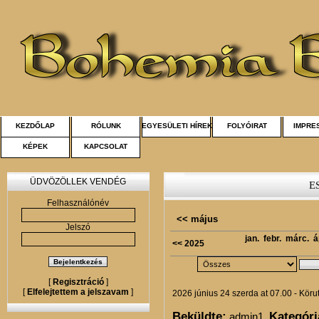
KEZDŐLAP
RÓLUNK
EGYESÜLETI HÍREK
FOLYÓIRAT
IMPRE
KÉPEK
KAPCSOLAT
ÜDVÖZÖLLEK VENDÉG
E
Felhasználónév
<< május
Jelszó
jan.
febr.
márc.
á
<< 2025
[
Regisztráció
]
[
Elfelejtettem a jelszavam
]
2026 június 24 szerda at 07.00 - Kör
Beküldte:
Kategóri
admin1