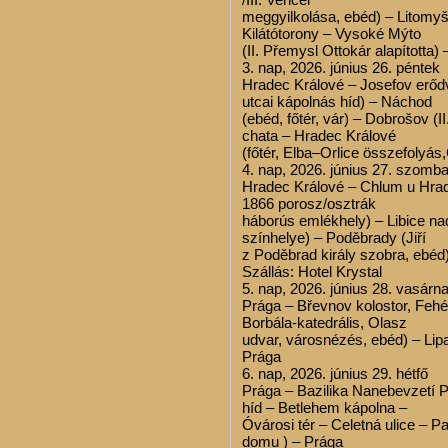
meggyilkolása, ebéd) – Litomyš
Kilátótorony – Vysoké Mýto
(II. Přemysl Ottokár alapította)
3. nap, 2026. június 26. péntek
Hradec Králové – Josefov erőd
utcai kápolnás híd) – Náchod
(ebéd, főtér, vár) – Dobrošov (I
chata – Hradec Králové
(főtér, Elba–Orlice összefolyá
4. nap, 2026. június 27. szomba
Hradec Králové – Chlum u Hra
1866 porosz/osztrák
háborús emlékhely) – Libice nad
színhelye) – Poděbrady (Jiří
z Poděbrad király szobra, ebéd
Szállás: Hotel Krystal
5. nap, 2026. június 28. vasárn
Prága – Břevnov kolostor, Fehé
Borbála-katedrális, Olasz
udvar, városnézés, ebéd) – Li
Prága
6. nap, 2026. június 29. hétfő
Prága – Bazilika Nanebevzetí 
híd – Betlehem kápolna –
Óvárosi tér – Celetná ulice – 
domu ) – Prága