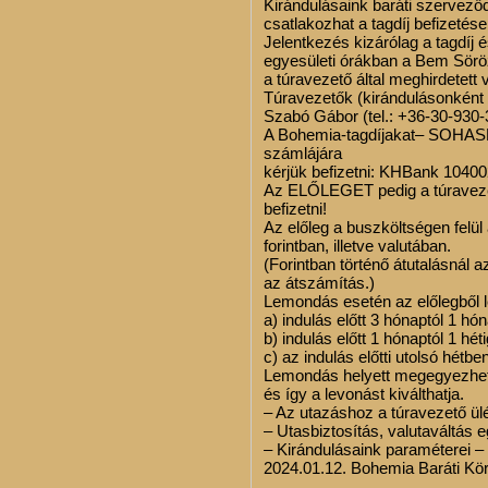
Kirándulásaink baráti szervező
csatlakozhat a tagdíj befizetés
Jelentkezés kizárólag a tagdíj é
egyesületi órákban a Bem Sörö
a túravezető által meghirdetett
Túravezetők (kirándulásonként
Szabó Gábor (tel.: +36-30-930
A Bohemia-tagdíjakat– SOHA
számlájára
kérjük befizetni: KHBank 104
Az ELŐLEGET pedig a túravez
befizetni!
Az előleg a buszköltségen felül 
forintban, illetve valutában.
(Forintban történő átutalásnál a
az átszámítás.)
Lemondás esetén az előlegből l
a) indulás előtt 3 hónaptól 1 hó
b) indulás előtt 1 hónaptól 1 hét
c) az indulás előtti utolsó hétb
Lemondás helyett megegyezhet m
és így a levonást kiválthatja.
– Az utazáshoz a túravezető ülé
– Utasbiztosítás, valutaváltás e
– Kirándulásaink paraméterei –
2024.01.12. Bohemia Baráti Kö